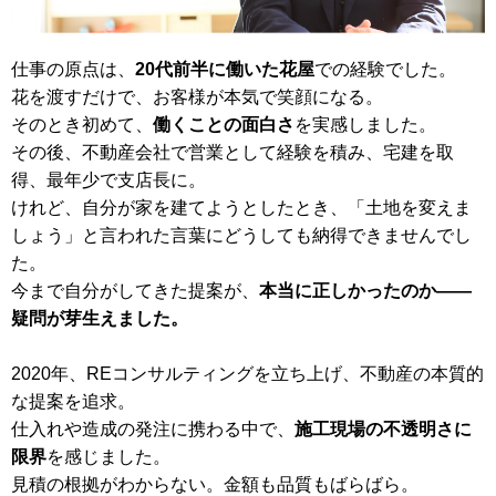
仕事の原点は、
20代前半に働いた花屋
での経験でした。
花を渡すだけで、お客様が本気で笑顔になる。
そのとき初めて、
働くことの面白さ
を実感しました。
その後、不動産会社で営業として経験を積み、宅建を取
得、最年少で支店長に。
けれど、自分が家を建てようとしたとき、「土地を変えま
しょう」と言われた言葉にどうしても納得できませんでし
た。
今まで自分がしてきた提案が、
本当に正しかったのか――
疑問が芽生えました。
2020年、REコンサルティングを立ち上げ、不動産の本質的
な提案を追求。
仕入れや造成の発注に携わる中で、
施工現場の不透明さに
限界
を感じました。
見積の根拠がわからない。金額も品質もばらばら。