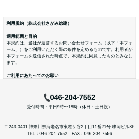
利用規約
（株式会社さがみ総建）
適用範囲と目的
本規約は、当社が運営するお問い合わせフォーム（以下「本フォ
ーム」）をご利用いただく際の条件を定めるものです。利用者が
本フォームを送信された時点で、本規約に同意したものとみなし
ます。
ご利用にあたってのお願い
入力内容は正確かつ最新の情報をご記入ください。
法令・公序良俗に反する内容や第三者の権利を侵害する情報は送
信しないでください。
046-204-7552
本フォームの運営を妨げる行為（スパム送信、システムへの不正
受付時間：平日9時〜18時（休日：土日祝）
アクセス等）はお控えください。
免責事項
〒243-0401 神奈川県海老名市東柏ケ谷2丁目11番21号 味岡ビル3F
当社は、利用者が送信した情報の完全性・正確性について責任を
TEL：046-204-7552 FAX：046-204-7556
負いません。